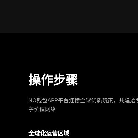
操作步骤
NO钱包APP平台连接全球优质玩家，共建透
字价值网络
全球化运营区域