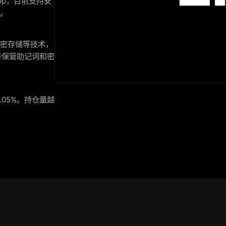
pp，目前支持安
险。
加密存储等技术，
善保管助记词和密
0.05%。持仓量越